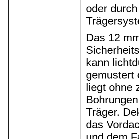
oder durc
Trägersyst
Das 12 mm
Sicherheit
kann lichtd
gemustert 
liegt ohne 
Bohrungen 
Träger. Dek
das Vordac
und dem
F