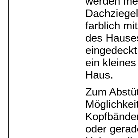
werden mei
Dachziegel
farblich m
des Hause
eingedeckt
ein kleine
Haus.
Zum Abstü
Möglichkei
Kopfbänder
oder gerade