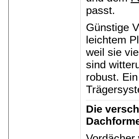
passt.
Günstige V
leichtem Pl
weil sie vi
sind witte
robust. Ein
Trägersyst
Die versc
Dachform
Vordächer 