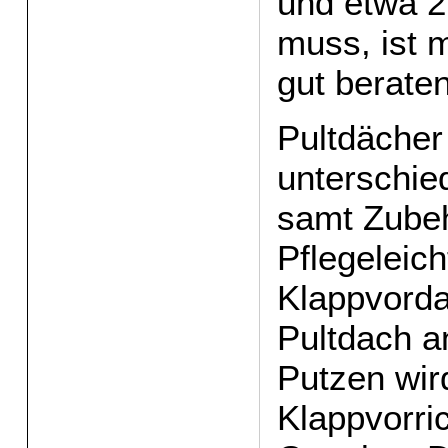
und etwa 
muss, ist 
gut beraten
Pultdächer
unterschie
samt Zubeh
Pflegeleich
Klappvorda
Pultdach a
Putzen wird
Klappvorri