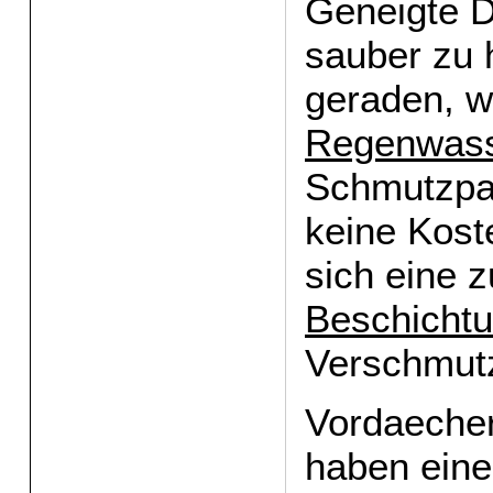
Geneigte D
sauber zu h
geraden, w
Regenwas
Schmutzpar
keine Koste
sich eine z
Beschicht
Verschmut
Vordaecher
haben ein