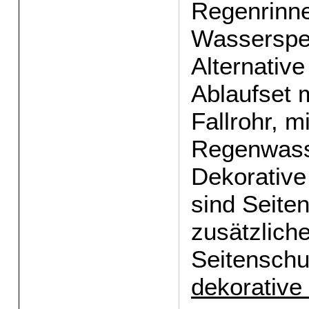
Regenrinne
Wasserspei
Alternative 
Ablaufset 
Fallrohr, m
Regenwasse
Dekorative
sind Seite
zusätzlich
Seitenschu
dekorative