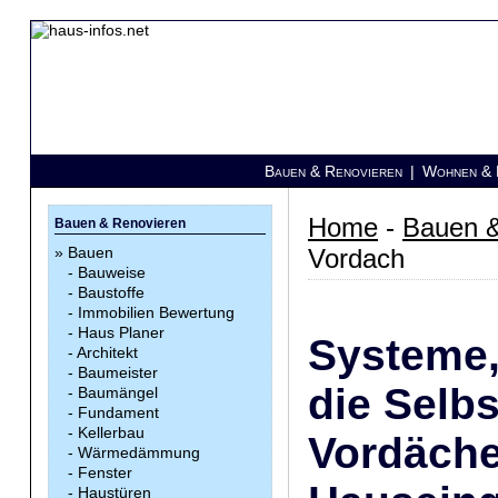
Bauen & Renovieren
|
Wohnen & E
Home
-
Bauen &
Bauen & Renovieren
»
Bauen
Vordach
-
Bauweise
-
Baustoffe
-
Immobilien Bewertung
-
Haus Planer
Systeme, 
-
Architekt
-
Baumeister
die Selb
-
Baumängel
-
Fundament
-
Kellerbau
Vordäche
-
Wärmedämmung
-
Fenster
-
Haustüren