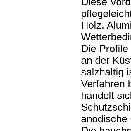
Diese Vord
pflegeleich
Holz. Alum
Wetterbedi
Die Profil
an der Küst
salzhaltig 
Verfahren 
handelt si
Schutzschi
anodische 
Die hauchd