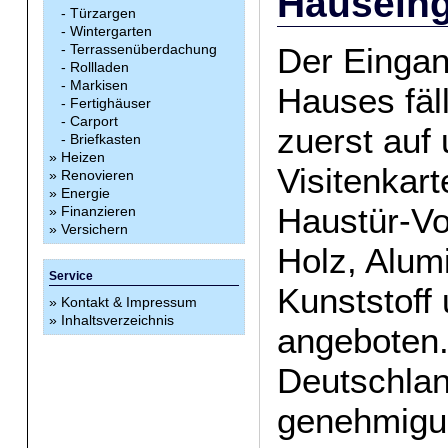
Hausein
-
Türzargen
-
Wintergarten
-
Terrassenüberdachung
Der Eingan
-
Rollladen
-
Markisen
Hauses fäl
-
Fertighäuser
-
Carport
zuerst auf 
-
Briefkasten
»
Heizen
Visitenkar
»
Renovieren
»
Energie
Haustür-V
»
Finanzieren
»
Versichern
Holz, Alum
Service
Kunststoff
»
Kontakt & Impressum
»
Inhaltsverzeichnis
angeboten.
Deutschla
genehmigun