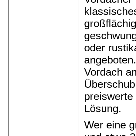
klassische
großflächi
geschwun
oder rust
angeboten. 
Vordach am
Überschub
preiswerte
Lösung.
Wer eine g