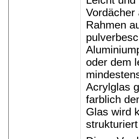
Vordächer 
Rahmen a
pulverbesc
Aluminiump
oder dem l
mindesten
Acrylglas g
farblich d
Glas wird k
strukturier