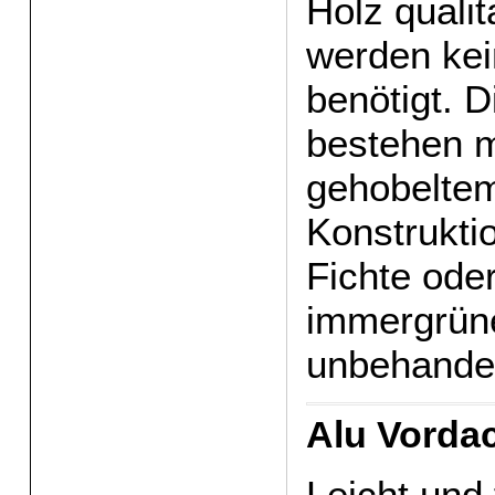
Holz qualit
werden kei
benötigt. 
bestehen m
gehobeltem
Konstrukti
Fichte ode
immergrün
unbehandelt
Alu Vorda
Leicht und 