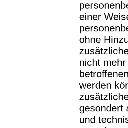
personenb
einer Weis
personenb
ohne Hinz
zusätzlich
nicht mehr
betroffene
werden kön
zusätzlich
gesondert 
und techni