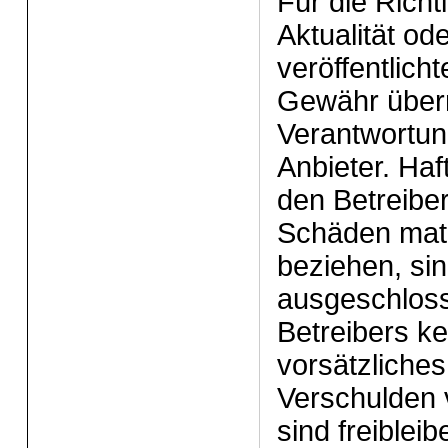
Für die Richti
Aktualität ode
veröffentlicht
Gewähr übern
Verantwortung
Anbieter. Ha
den Betreiber
Schäden mater
beziehen, sin
ausgeschloss
Betreibers ke
vorsätzliches
Verschulden v
sind freiblei