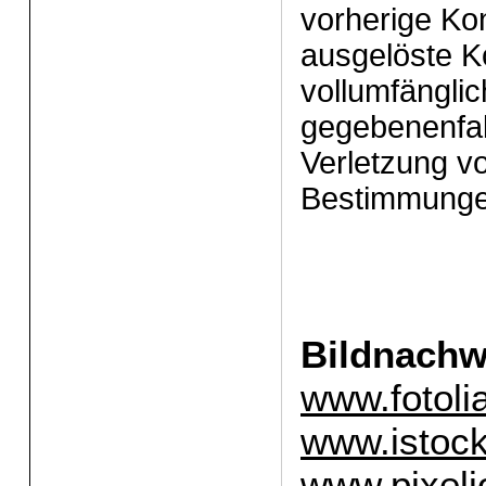
vorherige Ko
ausgelöste K
vollumfängli
gegebenenfa
Verletzung v
Bestimmungen
Bildnachw
www.fotoli
www.istoc
www.pixeli