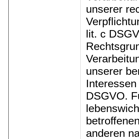
unserer re
Verpflichtu
lit. c DSG
Rechtsgrun
Verarbeitu
unserer be
Interessen i
DSGVO. Für
lebenswich
betroffene
anderen na