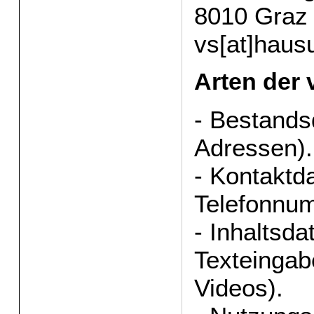
8010 Graz
vs[at]haus
Arten der 
- Bestands
Adressen).
- Kontaktda
Telefonnu
- Inhaltsda
Texteingab
Videos).