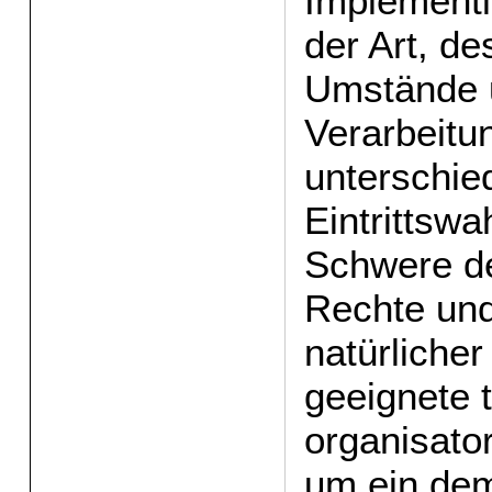
Implement
der Art, d
Umstände 
Verarbeitu
unterschie
Eintrittswa
Schwere de
Rechte und
natürliche
geeignete 
organisat
um ein dem