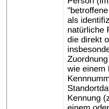
Person (im
"betroffen
als identifi
natürliche
die direkt o
insbesonde
Zuordnung
wie einem 
Kennnumme
Standortda
Kennung (z
einem ode