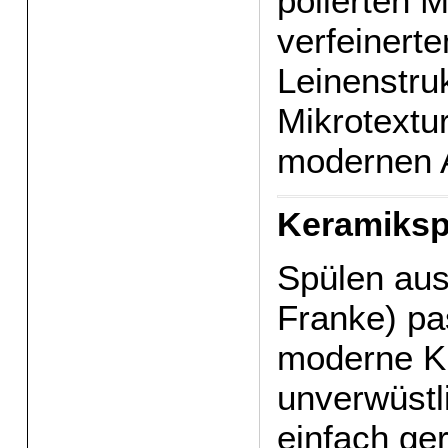
polierten M
verfeinerte
Leinenstru
Mikrotextu
modernen 
Keramiksp
Spülen aus
Franke) pa
moderne K
unverwüstl
einfach ger