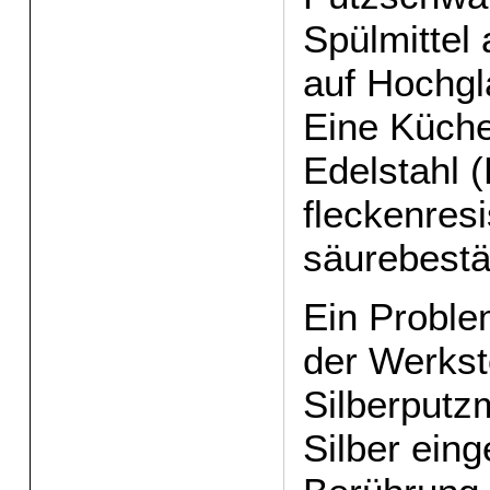
Spülmittel
auf Hochg
Eine Küch
Edelstahl (
fleckenres
säurebestä
Ein Proble
der Werkst
Silberputzm
Silber eing