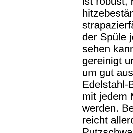
ist robust, 
hitzebestä
strapazier
der Spüle 
sehen kann
gereinigt u
um gut aus
Edelstahl-
mit jedem M
werden. Be
reicht alle
Putzschwa