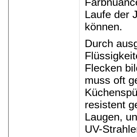
Farbnuance
Laufe der 
können.
Durch aus
Flüssigkei
Flecken bi
muss oft g
Küchenspül
resistent 
Laugen, un
UV-Strahle