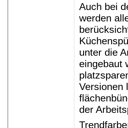
Auch bei d
werden al
berücksicht
Küchenspü
unter die A
eingebaut 
platzsparen
Versionen l
flächenbün
der Arbeits
Trendfarbe