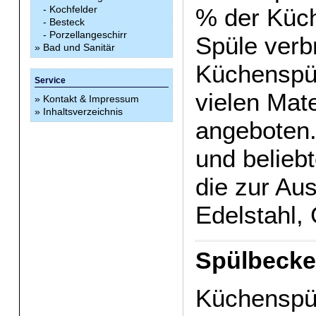
-
Kochfelder
% der Küch
-
Besteck
-
Porzellangeschirr
Spüle verb
»
Bad und Sanitär
Küchenspü
Service
vielen Mat
»
Kontakt & Impressum
»
Inhaltsverzeichnis
angeboten.
und belieb
die zur Au
Edelstahl,
Spülbecke
Küchenspü