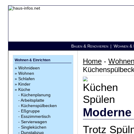
Bauen & Renovieren
|
Wohnen & E
Home
-
Wohnen 
Wohnen & Einrichten
»
Wohnideen
Küchenspülbec
»
Wohnen
»
Schlafen
»
Kinder
»
Küche
-
Küchenplanung
-
Arbeitsplatte
-
Küchenspülbecken
Moderne
-
Eßgruppe
-
Esszimmertisch
-
Servierwagen
Trotz Spül
-
Singleküchen
-
Dunstabzug