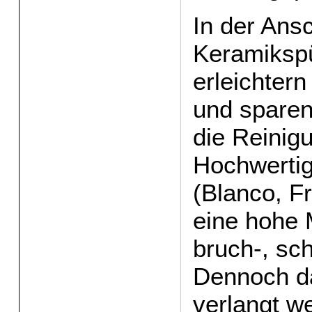
In der Ans
Keramikspü
erleichtern
und sparen
die Reinigu
Hochwerti
(Blanco, F
eine hohe 
bruch-, sch
Dennoch dar
verlangt w