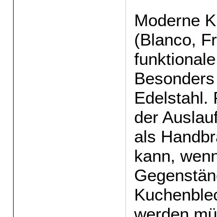
Moderne K
(Blanco, F
funktional
Besonders 
Edelstahl. 
der Auslau
als Handbr
kann, wenn
Gegenstän
Kuchenble
werden mü