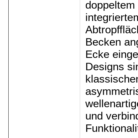
doppeltem
integriert
Abtropfflä
Becken ang
Ecke einge
Designs si
klassische
asymmetri
wellenarti
und verbin
Funktionali