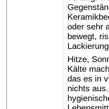
Gegenständ
Keramikbec
oder sehr 
bewegt, ris
Lackierun
Hitze, Son
Kälte mach
das es in v
nichts aus.
hygienisch
Lebensmitt